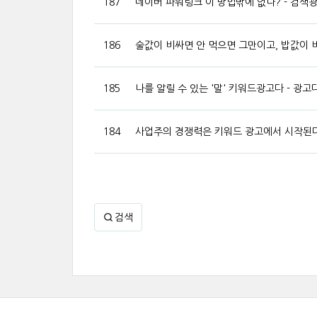
187
네이버 파워링크 이 방법밖에 없나? - 검색
186
술값이 비싸면 안 먹으면 그만이고, 밥값이 비
185
나를 알릴 수 있는 '말' 키워드광고다 - 광고
184
사업주의 경쟁력은 키워드 광고에서 시작된다
검색