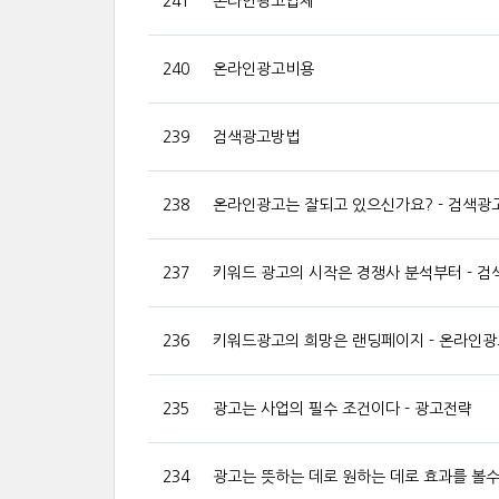
241
온라인광고업체
240
온라인광고비용
239
검색광고방법
238
온라인광고는 잘되고 있으신가요? - 검색광
237
키워드 광고의 시작은 경쟁사 분석부터 - 검
236
키워드광고의 희망은 랜딩페이지 - 온라인
235
광고는 사업의 필수 조건이다 - 광고전략
234
광고는 뜻하는 데로 원하는 데로 효과를 볼수 .