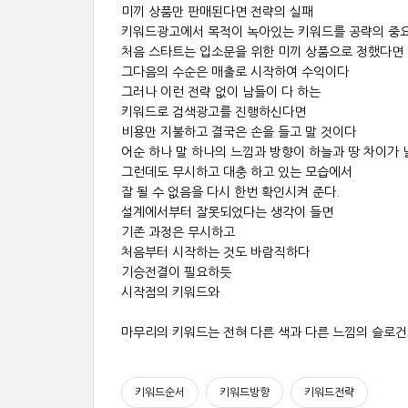
미끼 상품만 판매된다면 전략의 실패
키워드광고에서 목적이 녹아있는 키워드를 공략의 중
처음 스타트는 입소문을 위한 미끼 상품으로 정했다면
그다음의 수순은 매출로 시작하여 수익이다
그러나 이런 전략 없이 남들이 다 하는
키워드로 검색광고를 진행하신다면
비용만 지불하고 결국은 손을 들고 말 것이다
어순 하나 말 하나의 느낌과 방향이 하늘과 땅 차이가 
그런데도 무시하고 대충 하고 있는 모습에서
잘 될 수 없음을 다시 한번 확인시켜 준다.
설계에서부터 잘못되었다는 생각이 들면
기존 과정은 무시하고
처음부터 시작하는 것도 바람직하다
기승전결이 필요하듯
시작점의 키워드와
마무리의 키워드는 전혀 다른 색과 다른 느낌의 슬로건
키워드순서
키워드방향
키워드전략